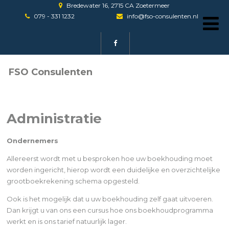
Bredewater 16, 2715 CA Zoetermeer
079 - 331 1232
info@fso-consulenten.nl
FSO Consulenten
Administratie
Ondernemers
Allereerst wordt met u besproken hoe uw boekhouding moet
worden ingericht, hierop wordt een duidelijke en overzichtelijke
grootboekrekening schema opgesteld.
Ook is het mogelijk dat u uw boekhouding zelf gaat uitvoeren.
Dan krijgt u van ons een cursus hoe ons boekhoudprogramma
werkt en is ons tarief natuurlijk lager.