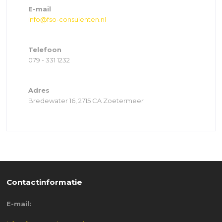
E-mail
info@fso-consulenten.nl
Telefoon
079 - 331 1232
Adres
Bredewater 16, 2715 CA Zoetermeer
Contactinformatie
E-mail: