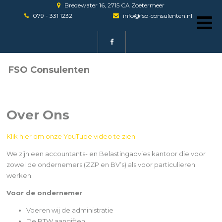
Bredewater 16, 2715 CA Zoetermeer
079 - 331 1232
info@fso-consulenten.nl
FSO Consulenten
Over Ons
Klik hier om onze YouTube video te zien
We zijn een accountants- en Belastingadvies kantoor die voor
zowel de ondernemers (ZZP en BV’s) als voor particulieren
werken.
Voor de ondernemer
Voeren wij de administratie
De BTW aangiften