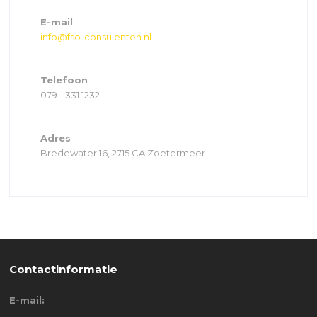
E-mail
info@fso-consulenten.nl
Telefoon
079 - 331 1232
Adres
Bredewater 16, 2715 CA Zoetermeer
Contactinformatie
E-mail: